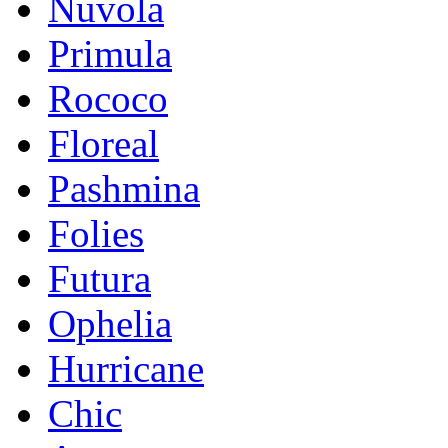
Nuvola
Primula
Rococo
Floreal
Pashmina
Folies
Futura
Ophelia
Hurricane
Chic