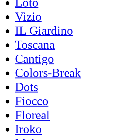
Loto
Vizio
IL Giardino
Toscana
Cantigo
Colors-Break
Dots
Fiocco
Floreal
Iroko