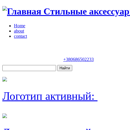
Стильные аксессуар
Home
about
contact
Магазин "VENDOME"
Украина, Киев,
бульвар Леси Украинки, 30
+380686502233
Логотип активный: