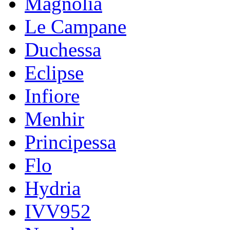
Magnolia
Le Campane
Duchessa
Eclipse
Infiore
Menhir
Principessa
Flo
Hydria
IVV952