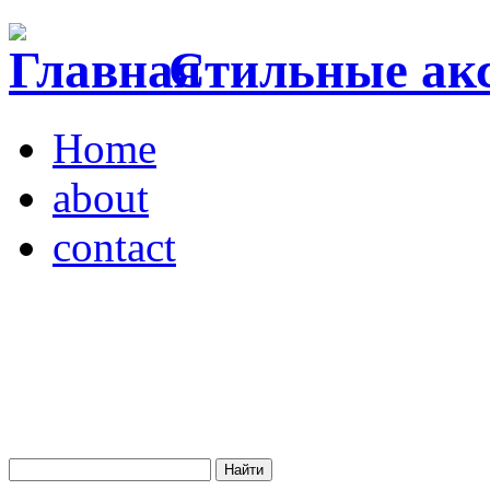
Стильные акс
Home
about
contact
Магазин "VENDOME"
Украина, Киев,
бульвар Леси Украинки,