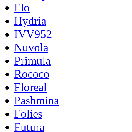
Flo
Hydria
IVV952
Nuvola
Primula
Rococo
Floreal
Pashmina
Folies
Futura