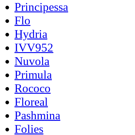
Principessa
Flo
Hydria
IVV952
Nuvola
Primula
Rococo
Floreal
Pashmina
Folies