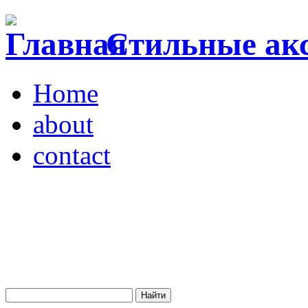
Стильные акс
Home
about
contact
Магазин "VENDOME"
Украина, Киев,
бульвар Леси Украинки,