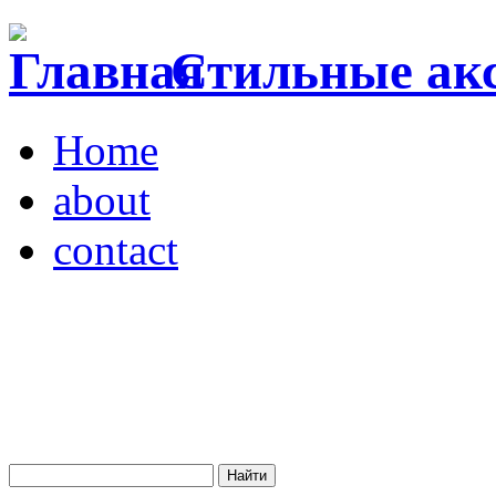
Стильные акс
Home
about
contact
Магазин "VENDOME"
Украина, Киев,
бульвар Леси Украинки,