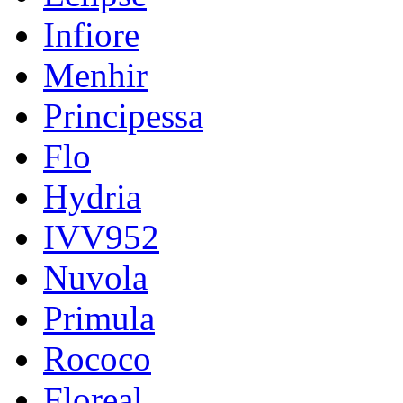
Infiore
Menhir
Principessa
Flo
Hydria
IVV952
Nuvola
Primula
Rococo
Floreal