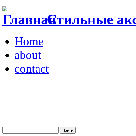
Стильные акс
Home
about
contact
Магазин "VENDOME"
Украина, Киев,
бульвар Леси Украинки,