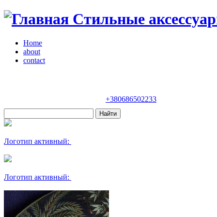
Стильные аксессуар
Home
about
contact
Магазин "VENDOME"
Украина, Киев,
бульвар Леси Украинки, 30
+380686502233
Логотип активный:
Логотип активный: