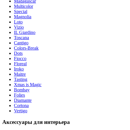
Madagascar
Multicolor
Special
Magnolia
Loto
Vizio
IL Giardino
Toscana
Cantigo
Colors-Break
Dots
Fiocco
Floreal
Iroko
Maitre
Tasting
Xmas is Magic
Bombay
Folies
Diamante
Cortona
Vertigo
Аксессуары для интерьера