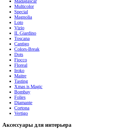
Madagascar
Multicolor
Special
Magnolia
Loto
Vizio
IL Giardino
Toscana
Cantigo
Colors-Break
Dots
Fiocco
Floreal
Iroko
Maitre
Tasting
Xmas is Magic
Bombay
Folies
Diamante
Cortona
Vertigo
Аксессуары для интерьера