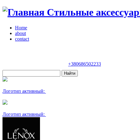
Стильные аксессуар
Home
about
contact
Магазин "VENDOME"
Украина, Киев,
бульвар Леси Украинки, 30
+380686502233
Логотип активный:
Логотип активный: