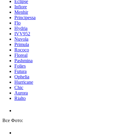
Eclipse
Infiore
Menhir
Principessa
Flo
Hydria
IVV952
Nuvola
Primula
Rococo
Floreal
Pashmina
Folies
Futura
Ophelia
Hurricane
Chic
Aurora
Rialto
Все Фото: