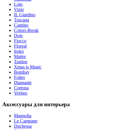
Loto
Vizio
IL Giardino
Toscana
Cantigo
Colors-Break
Dots
Fiocco
Floreal
Iroko
Maitre
Tasting
Xmas is Magic
Bombay
Folies
Diamante
Cortona
Vertigo
Аксессуары для интерьера
Magnolia
Le Campane
Duchessa