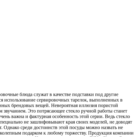
вочные блюда служат в качестве подставки под другие
ется использование сервировочных тарелок, выполненных в
венных брендовых вещей. Невероятная иллюзия пористой
ым звучанием. Это потрясающее стекло ручной работы станет
ень важна и фактурная особенность этой серии. Ведь стекло
 специально не зашлифовывают края своих моделей, не доводят
т. Однако среди достоинств этой посуды можно назвать не
еликолепным подарком к любому торжеству. Продукция компании