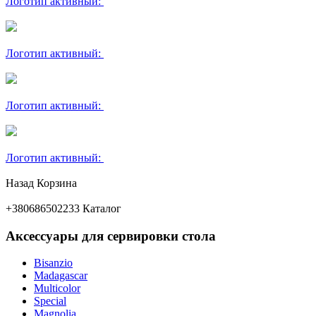
Логотип активный:
Логотип активный:
Логотип активный:
Логотип активный:
Назад
Корзина
+380686502233
Каталог
Аксессуары для сервировки стола
Bisanzio
Madagascar
Multicolor
Special
Magnolia