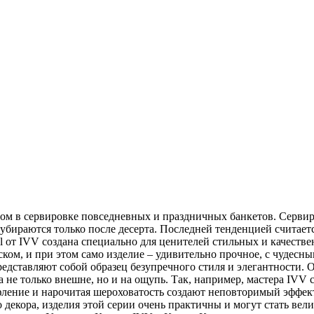
м в сервировке повседневных и праздничных банкетов. Сервиро
и убираются только после десерта. Последней тенденцией счита
l от IVV создана специально для ценителей стильных и качест
ком, и при этом само изделие – удивительно прочное, с чудесн
дставляют собой образец безупречного стиля и элегантности. Оч
а не только внешне, но и на ощупь. Так, например, мастера IVV
ифление и нарочитая шероховатость создают неповторимый эффек
о декора, изделия этой серии очень практичны и могут стать в