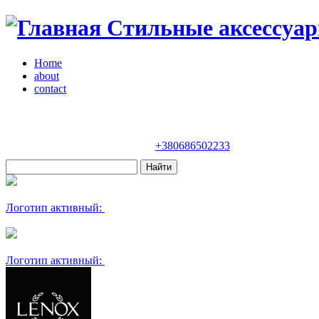
Стильные аксессуар
Home
about
contact
Магазин "VENDOME"
Украина, Киев,
бульвар Леси Украинки, 30
+380686502233
Логотип активный:
Логотип активный: