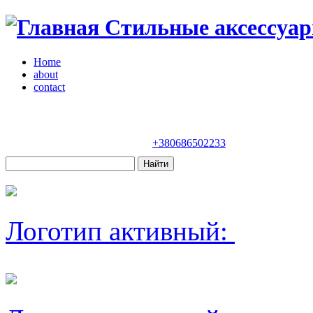
Стильные аксессуар
Home
about
contact
Магазин "VENDOME"
Украина, Киев,
бульвар Леси Украинки, 30
+380686502233
Логотип активный: