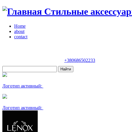
Стильные аксессуар
Home
about
contact
Магазин "VENDOME"
Украина, Киев,
бульвар Леси Украинки, 30
+380686502233
Логотип активный:
Логотип активный: