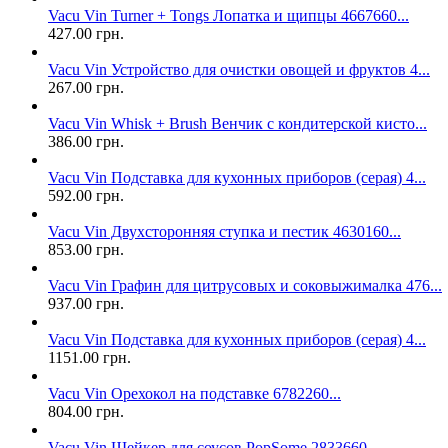
Vacu Vin Turner + Tongs Лопатка и щипцы 4667660...
427.00 грн.
Vacu Vin Устройство для очистки овощей и фруктов 4...
267.00 грн.
Vacu Vin Whisk + Brush Венчик с кондитерской кисто...
386.00 грн.
Vacu Vin Подставка для кухонных приборов (серая) 4...
592.00 грн.
Vacu Vin Двухсторонняя ступка и пестик 4630160...
853.00 грн.
Vacu Vin Графин для цитрусовых и соковыжималка 476...
937.00 грн.
Vacu Vin Подставка для кухонных приборов (серая) 4...
1151.00 грн.
Vacu Vin Орехокол на подставке 6782260...
804.00 грн.
Vacu Vin Шейкер для соусов PopSome 2833660...