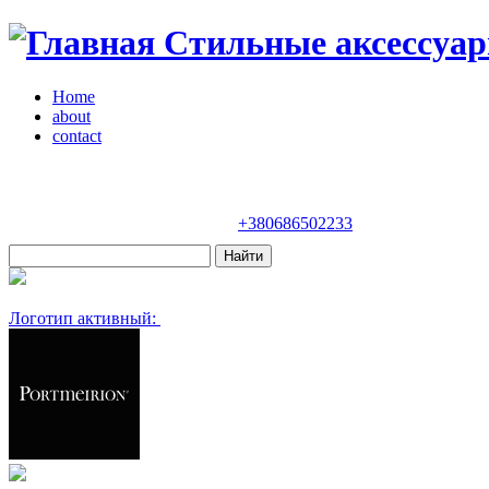
Стильные аксессуар
Home
about
contact
Магазин "VENDOME"
Украина, Киев,
бульвар Леси Украинки, 30
+380686502233
Логотип активный: