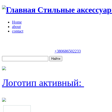
Стильные аксессуар
Home
about
contact
Магазин "VENDOME"
Украина, Киев,
бульвар Леси Украинки, 30
+380686502233
Логотип активный: