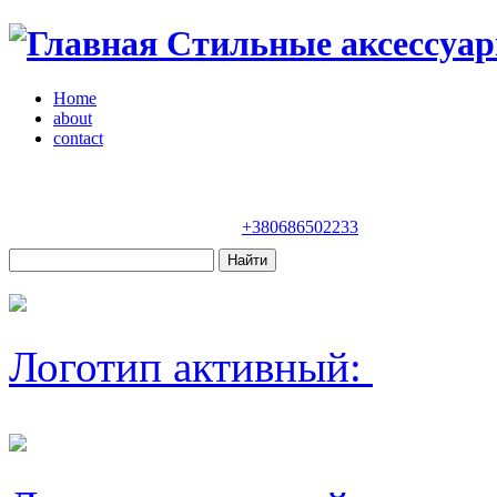
Стильные аксессуар
Home
about
contact
Магазин "VENDOME"
Украина, Киев,
бульвар Леси Украинки, 30
+380686502233
Логотип активный: