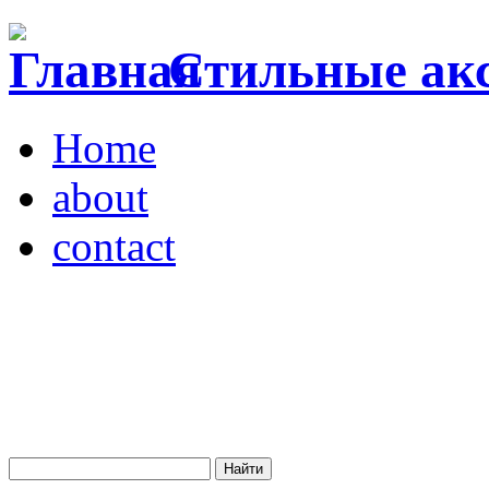
Стильные акс
Home
about
contact
Магазин "VENDOME"
Украина, Киев,
бульвар Леси Украинки,