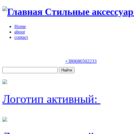
Стильные аксессуар
Home
about
contact
Магазин "VENDOME"
Украина, Киев,
бульвар Леси Украинки, 30
+380686502233
Логотип активный: