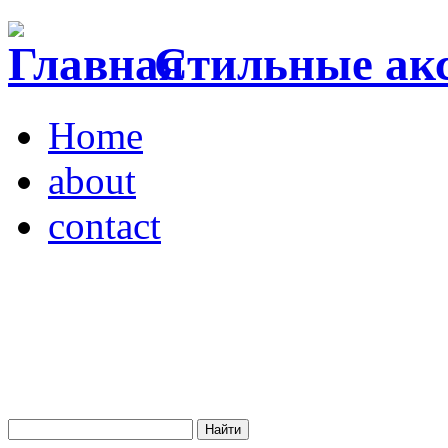
Стильные акс
Home
about
contact
Магазин "VENDOME"
Украина, Киев,
бульвар Леси Украинки,