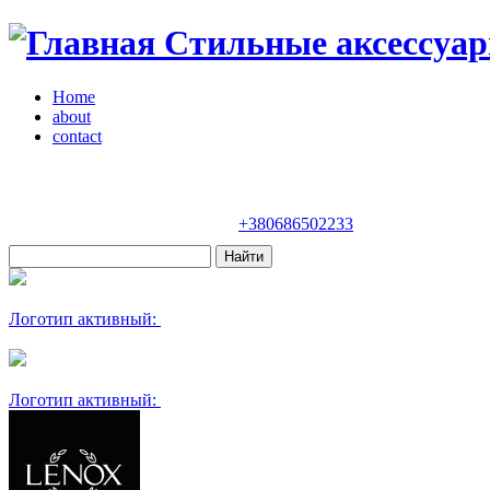
Стильные аксессуар
Home
about
contact
Магазин "VENDOME"
Украина, Киев,
бульвар Леси Украинки, 30
+380686502233
Логотип активный:
Логотип активный: