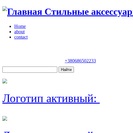
Стильные аксессуар
Home
about
contact
Магазин "VENDOME"
Украина, Киев,
бульвар Леси Украинки, 30
+380686502233
Логотип активный: