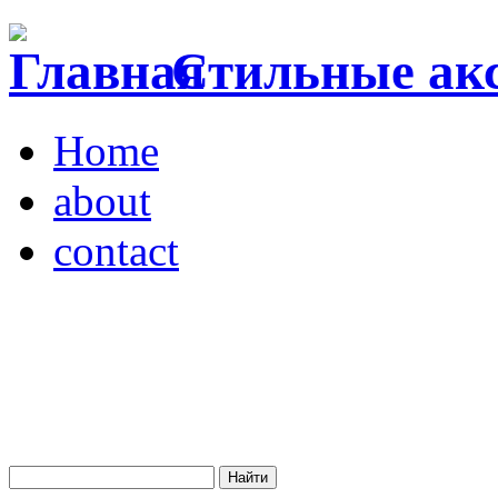
Стильные акс
Home
about
contact
Магазин "VENDOME"
Украина, Киев,
бульвар Леси Украинки,