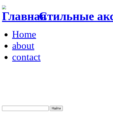
Стильные акс
Home
about
contact
Магазин "VENDOME"
Украина, Киев,
бульвар Леси Украинки,