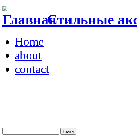
Стильные акс
Home
about
contact
Магазин "VENDOME"
Украина, Киев,
бульвар Леси Украинки,