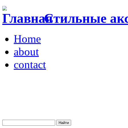
Стильные акс
Home
about
contact
Магазин "VENDOME"
Украина, Киев,
бульвар Леси Украинки,