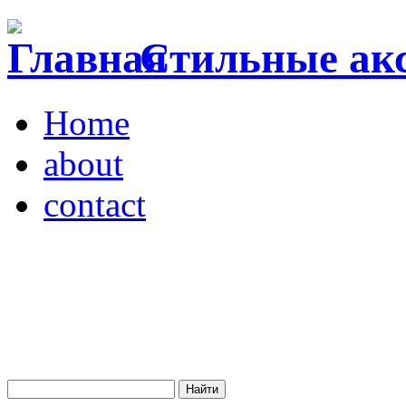
Стильные акс
Home
about
contact
Магазин "VENDOME"
Украина, Киев,
бульвар Леси Украинки,