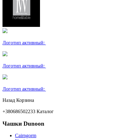
Логотип активный:
Логотип активный:
Логотип активный:
Назад
Корзина
+380686502233
Каталог
Чашки Dunoon
Cairngorm