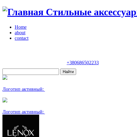
Стильные аксессуар
Home
about
contact
Магазин "VENDOME"
Украина, Киев,
бульвар Леси Украинки, 30
+380686502233
Логотип активный:
Логотип активный: