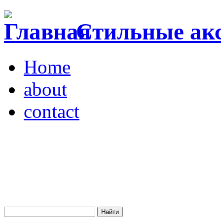
Стильные акс
Home
about
contact
Магазин "VENDOME"
Украина, Киев,
бульвар Леси Украинки,