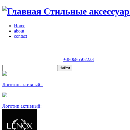
Стильные аксессуар
Home
about
contact
Магазин "VENDOME"
Украина, Киев,
бульвар Леси Украинки, 30
+380686502233
Логотип активный:
Логотип активный: