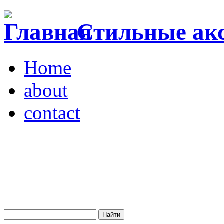
Стильные акс
Home
about
contact
Магазин "VENDOME"
Украина, Киев,
бульвар Леси Украинки,