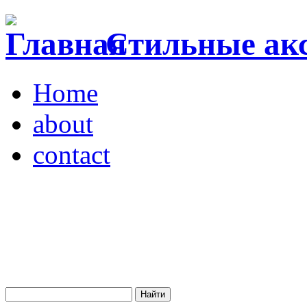
Стильные акс
Home
about
contact
Магазин "VENDOME"
Украина, Киев,
бульвар Леси Украинки,