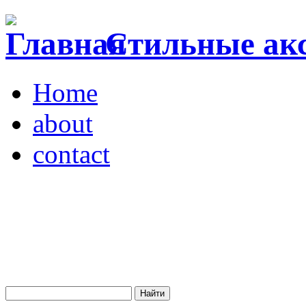
Стильные акс
Home
about
contact
Магазин "VENDOME"
Украина, Киев,
бульвар Леси Украинки,