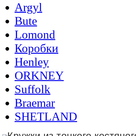
Argyl
Bute
Lomond
Коробки
Henley
ORKNEY
Suffolk
Braemar
SHETLAND
Кружки из тонкого костян